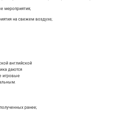
е мероприятия;
иятия на свежем воздухе;
ской английской
тика даются
се игровые
альным.
полученных ранее;