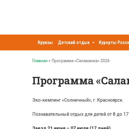
Зарница
Круизы
Детский отдых
Курорты Росс
туркомпания
Главная
>
Программа «Саламанка» 2026
Программа «Сала
Эко-кемпинг «Солнечный», г .Красноярск.
Познавательный отдых для детей от 8 до 17 
З
аезд 21
июня – 07 июля (17 дней)