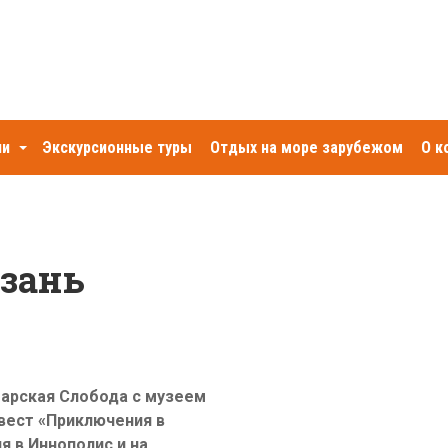
Экскурсионные туры
Отдых на море зарубежом
ии
О к
азань
арская Слобода с музеем
вест «Приключения в
я в Иннополис и на