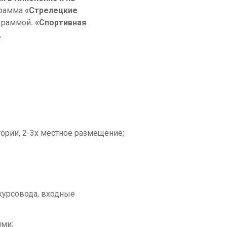
грамма
«Стрелецкие
граммой
.
«Спортивная
.
ории, 2-3х местное размещение;
скурсовода, входные
ями;